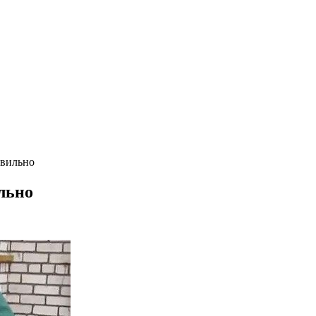
авильно
льно