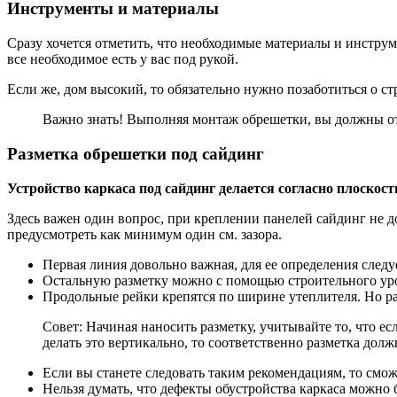
Инструменты и материалы
Сразу хочется отметить, что необходимые материалы и инструм
все необходимое есть у вас под рукой.
Если же, дом высокий, то обязательно нужно позаботиться о с
Важно знать! Выполняя монтаж обрешетки, вы должны отче
Разметка обрешетки под сайдинг
Устройство каркаса под сайдинг делается согласно плоскости
Здесь важен один вопрос, при креплении панелей сайдинг не 
предусмотреть как минимум один см. зазора.
Первая линия довольно важная, для ее определения след
Остальную разметку можно с помощью строительного уров
Продольные рейки крепятся по ширине утеплителя. Но ра
Совет: Начиная наносить разметку, учитывайте то, что е
делать это вертикально, то соответственно разметка дол
Если вы станете следовать таким рекомендациям, то смож
Нельзя думать, что дефекты обустройства каркаса можно б