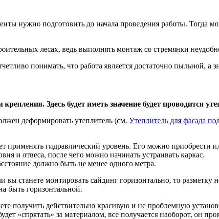
енты нужно подготовить до начала проведения работы. Тогда мож
троительных лесах, ведь выполнять монтаж со стремянки неудобн
тливо понимать, что работа является достаточно пыльной, а зн
 крепления. Здесь будет иметь значение будет проводится уте
должен деформировать утеплитель (см.
Утеплитель для фасада под
ует применять гидравлический уровень. Его можно приобрести и
ня и отвеса, после чего можно начинать устраивать каркас.
сстояние должно быть не менее одного метра.
сли вы станете монтировать сайдинг горизонтально, то разметку 
жна быть горизонтальной.
ете получить действительно красивую и не проблемную установк
удет «спрятать» за материалом, все получается наоборот, он проя