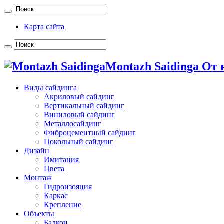
Карта сайта
Montazh Saidinga От
Виды сайдинга
Акриловый сайдинг
Вертикальный сайдинг
Виниловый сайдинг
Металлосайдинг
Фиброцементный сайдинг
Цокольный сайдинг
Дизайн
Имитация
Цвета
Монтаж
Гидроизояция
Каркас
Крепление
Объекты
Балкон