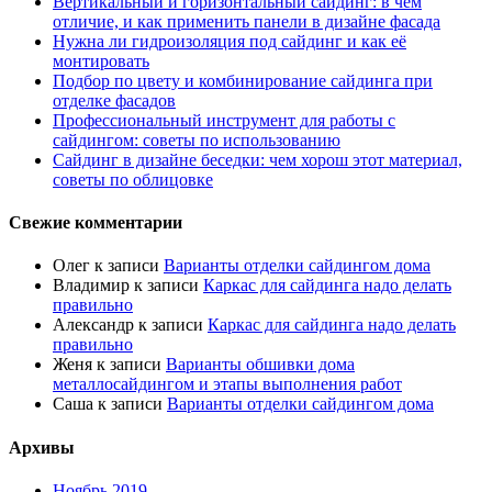
Вертикальный и горизонтальный сайдинг: в чём
отличие, и как применить панели в дизайне фасада
Нужна ли гидроизоляция под сайдинг и как её
монтировать
Подбор по цвету и комбинирование сайдинга при
отделке фасадов
Профессиональный инструмент для работы с
сайдингом: советы по использованию
Сайдинг в дизайне беседки: чем хорош этот материал,
советы по облицовке
Свежие комментарии
Олег
к записи
Варианты отделки сайдингом дома
Владимир
к записи
Каркас для сайдинга надо делать
правильно
Александр
к записи
Каркас для сайдинга надо делать
правильно
Женя
к записи
Варианты обшивки дома
металлосайдингом и этапы выполнения работ
Саша
к записи
Варианты отделки сайдингом дома
Архивы
Ноябрь 2019