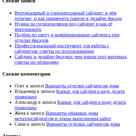
Свежие записи
Вертикальный и горизонтальный сайдинг: в чём
отличие, и как применить панели в дизайне фасада
Нужна ли гидроизоляция под сайдинг и как её
монтировать
Подбор по цвету и комбинирование сайдинга при
отделке фасадов
Профессиональный инструмент для работы с
сайдингом: советы по использованию
Сайдинг в дизайне беседки: чем хорош этот материал,
советы по облицовке
Свежие комментарии
Олег
к записи
Варианты отделки сайдингом дома
Владимир
к записи
Каркас для сайдинга надо делать
правильно
Александр
к записи
Каркас для сайдинга надо делать
правильно
Женя
к записи
Варианты обшивки дома
металлосайдингом и этапы выполнения работ
Саша
к записи
Варианты отделки сайдингом дома
Архивы