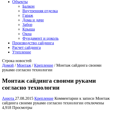
Объекты
Балкон
Внутренняя отделка
Гараж
Дома и дачи
Забор
Крыша
Окна
Фундамент и цоколь
Производство сайдинга
Расчет сайдинга
Утепление
Строка новостей
Домой
/
Монтаж
/
Крепление
/
Монтаж сайдинга своими
руками согласно технологии
Монтаж сайдинга своими руками
согласно технологии
Анюта
27.08.2015
Крепление
Комментарии
к записи Монтаж
сайдинга своими руками согласно технологии
отключены
4,918 Просмотры