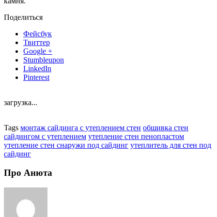
камня.
Поделиться
Фейсбук
Твиттер
Google +
Stumbleupon
LinkedIn
Pinterest
загрузка...
Tags
монтаж сайдинга с утеплением стен
обшивка стен
сайдингом с утеплением
утепление стен пенопластом
утепление стен снаружи под сайдинг
утеплитель для стен под
сайдинг
Про Анюта