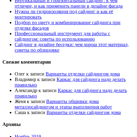
Вертикальный и горизонтальный сайдинг: в чём
отличие, и как применить панели в дизайне фасада
Нужна ли гидроизоляция под сайдинг и как её
монтировать
Подбор по цвету и комбинирование сайдинга при
отделке фасадов
Профессиональный инструмент для работы с
сайдингом: советы по использованию
Сайдинг в дизайне беседки: чем хорош этот материал,
советы по облицовке
Свежие комментарии
Олег
к записи
Варианты отделки сайдингом дома
Владимир
к записи
Каркас для сайдинга надо делать
правильно
Александр
к записи
Каркас для сайдинга надо делать
правильно
Женя
к записи
Варианты обшивки дома
металлосайдингом и этапы выполнения работ
Саша
к записи
Варианты отделки сайдингом дома
Архивы
Ноябрь 2019