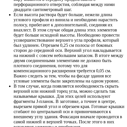
перфорационного отверстия, соблюдая между ними
двадцати сантиметровый шаг.
Если высота раствора будет больше, нежели длина
углового профиля из винила и необходимо нарастить
полосу, прибегают к дополнительной, соединяя их
внахлест. В этом случае общая длина этих элементов
будет больше исходной высоты. Необходимо провести
усовершенствование верхнего угла профиля, который
был удлинен. Отрезаем 0,25 см полосы от боковых
сторон до серединой оси. Верхний угол накладывается
на нижний с совсем небольшим запасом. В итоге между
двумя соединенными элементами не должно быть
плотного соединения, потому что для
компенсационного расширения требуется 0,05 см.
Важно следить за тем, чтобы на фасаде здания все
угловые элементы были закреплены на одном уровне.
В том случае, когда появляется необходимость скрыть
верхний или нижний торец угла, можно сделать так
называемые крышки. Для этих целей используют
фрагменты J-планок. В заготовке, а точнее в центре,
вырезаем прямой угол и обрезаем края. Готовые крышки
сгибают по центральной оси и привинчиваются к
внешнему углу здания. Фиксация вначале проводится в
самой нижней и верхней точках. После этого в них
вставляют элементы и прибивают.