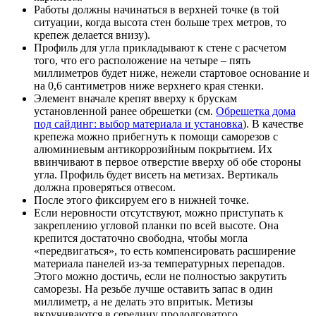
Работы должны начинаться в верхней точке (в той
ситуации, когда высота стен больше трех метров, то
крепеж делается внизу).
Профиль для угла прикладывают к стене с расчетом
того, что его расположение на четыре – пять
миллиметров будет ниже, нежели стартовое основание и
на 0,6 сантиметров ниже верхнего края стенки.
Элемент вначале крепят вверху к брускам
установленной ранее обрешетки (см.
Обрешетка дома
под сайдинг: выбор материала и установка
). В качестве
крепежа можно прибегнуть к помощи саморезов с
алюминиевым антикоррозийным покрытием. Их
ввинчивают в первое отверстие вверху об обе стороны
угла. Профиль будет висеть на метизах. Вертикаль
должна проверяться отвесом.
После этого фиксируем его в нижней точке.
Если неровности отсутствуют, можно приступать к
закреплению угловой планки по всей высоте. Она
крепится достаточно свободна, чтобы могла
«передвигаться», то есть компенсировать расширение
материала панелей из-за температурных перепадов.
Этого можно достичь, если не полностью закрутить
саморезы. На резьбе лучше оставить запас в один
миллиметр, а не делать это впритык. Метизы
вкручиваются в середину продолговатого