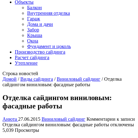
Объекты
Балкон
Внутренняя отделка
Гараж
Дома и дачи
Забор
Крыша
Окна
Фундамент и цоколь
Производство сайдинга
Расчет сайдинга
Утепление
Строка новостей
Домой
/
Виды сайдинга
/
Виниловый сайдинг
/
Отделка
сайдингом виниловым: фасадные работы
Отделка сайдингом виниловым:
фасадные работы
Анюта
27.06.2015
Виниловый сайдинг
Комментарии
к записи
Отделка сайдингом виниловым: фасадные работы
отключены
5,039 Просмотры