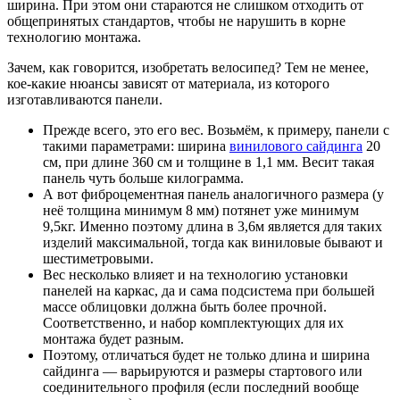
ширина. При этом они стараются не слишком отходить от
общепринятых стандартов, чтобы не нарушить в корне
технологию монтажа.
Зачем, как говорится, изобретать велосипед? Тем не менее,
кое-какие нюансы зависят от материала, из которого
изготавливаются панели.
Прежде всего, это его вес. Возьмём, к примеру, панели с
такими параметрами: ширина
винилового сайдинга
20
см, при длине 360 см и толщине в 1,1 мм. Весит такая
панель чуть больше килограмма.
А вот фиброцементная панель аналогичного размера (у
неё толщина минимум 8 мм) потянет уже минимум
9,5кг. Именно поэтому длина в 3,6м является для таких
изделий максимальной, тогда как виниловые бывают и
шестиметровыми.
Вес несколько влияет и на технологию установки
панелей на каркас, да и сама подсистема при большей
массе облицовки должна быть более прочной.
Соответственно, и набор комплектующих для их
монтажа будет разным.
Поэтому, отличаться будет не только длина и ширина
сайдинга — варьируются и размеры стартового или
соединительного профиля (если последний вообще