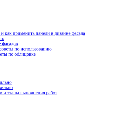
 и как применить панели в дизайне фасада
ть
е фасадов
 советы по использованию
веты по облицовке
вильно
вильно
м и этапы выполнения работ