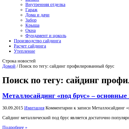
Внутренняя отделка
Гараж
Дома и дачи
Забор
Крыша
Окна
Фундамент и цоколь
Производство сайдинга
Расчет сайдинга
Утепление
Строка новостей
Домой
/
Поиск по тегу: сайдинг профилированный брус
Поиск по тегу:
сайдинг профи
Металлосайдинг «под брус» – основные
30.09.2015
Имитация
Комментарии
к записи Металлосайдинг «
Сайдинг металлический под брус является достаточно популяр
Подробнее »