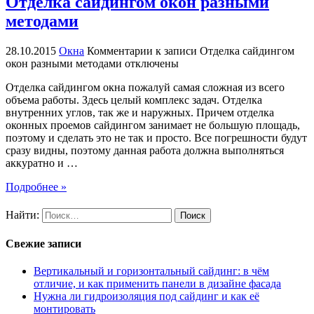
Отделка сайдингом окон разными
методами
28.10.2015
Окна
Комментарии
к записи Отделка сайдингом
окон разными методами
отключены
Отделка сайдингом окна пожалуй самая сложная из всего
объема работы. Здесь целый комплекс задач. Отделка
внутренних углов, так же и наружных. Причем отделка
оконных проемов сайдингом занимает не большую площадь,
поэтому и сделать это не так и просто. Все погрешности будут
сразу видны, поэтому данная работа должна выполняться
аккуратно и …
Подробнее »
Найти:
Свежие записи
Вертикальный и горизонтальный сайдинг: в чём
отличие, и как применить панели в дизайне фасада
Нужна ли гидроизоляция под сайдинг и как её
монтировать