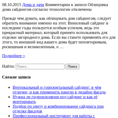
08.10.2015
Дома и дачи
Комментарии
к записи Облицовка
дома сайдингом согласно технологии
отключены
Прежде чем думать, как облицевать дом сайдингом, следует
обратить внимание именно на этот. Виниловый сайдинг в
последние годы пользуется особым успехом, ведь это
прекрасный материал, который принято использовать для
отделки загородного дома. Если вы станете применять его для
этого, то внешний вид вашего дома будет неповторимым,
роскошным и великолепным, о …
Подробнее »
Найти:
Свежие записи
Вертикальный и горизонтальный сайдинг: в чём
отличие, и как применить панели в дизайне фасада
Нужна ли гидроизоляция под сайдинг и как её
монтировать
Подбор по цвету и комбинирование сайдинга при
отделке фасадов
Профессиональный инструмент для работы с