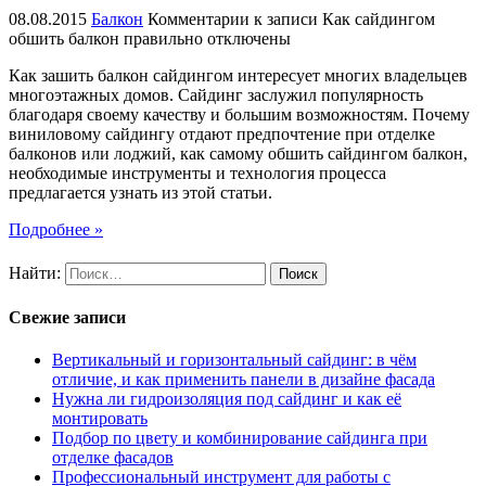
08.08.2015
Балкон
Комментарии
к записи Как сайдингом
обшить балкон правильно
отключены
Как зашить балкон сайдингом интересует многих владельцев
многоэтажных домов. Сайдинг заслужил популярность
благодаря своему качеству и большим возможностям. Почему
виниловому сайдингу отдают предпочтение при отделке
балконов или лоджий, как самому обшить сайдингом балкон,
необходимые инструменты и технология процесса
предлагается узнать из этой статьи.
Подробнее »
Найти:
Свежие записи
Вертикальный и горизонтальный сайдинг: в чём
отличие, и как применить панели в дизайне фасада
Нужна ли гидроизоляция под сайдинг и как её
монтировать
Подбор по цвету и комбинирование сайдинга при
отделке фасадов
Профессиональный инструмент для работы с