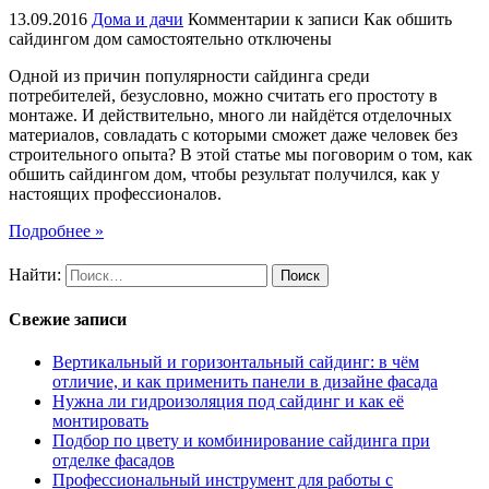
13.09.2016
Дома и дачи
Комментарии
к записи Как обшить
сайдингом дом самостоятельно
отключены
Одной из причин популярности сайдинга среди
потребителей, безусловно, можно считать его простоту в
монтаже. И действительно, много ли найдётся отделочных
материалов, совладать с которыми сможет даже человек без
строительного опыта? В этой статье мы поговорим о том, как
обшить сайдингом дом, чтобы результат получился, как у
настоящих профессионалов.
Подробнее »
Найти:
Свежие записи
Вертикальный и горизонтальный сайдинг: в чём
отличие, и как применить панели в дизайне фасада
Нужна ли гидроизоляция под сайдинг и как её
монтировать
Подбор по цвету и комбинирование сайдинга при
отделке фасадов
Профессиональный инструмент для работы с