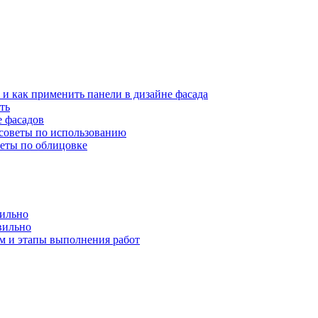
 и как применить панели в дизайне фасада
ть
е фасадов
 советы по использованию
веты по облицовке
вильно
вильно
м и этапы выполнения работ