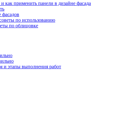
 и как применить панели в дизайне фасада
ть
е фасадов
 советы по использованию
веты по облицовке
вильно
вильно
м и этапы выполнения работ