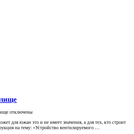
илище
лище
отключены
т для южан это и не имеет значения, а для тех, кто строит
струкция на тему: «Устройство вентилируемого …