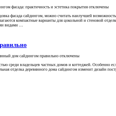
нгом фасада: практичность и эстетика покрытия
отключены
овка фасада сайдингом, можно считать наилучшей возможностью
гаются компактные варианты для цокольной и стеновой отделки
ими видами …
правильно
вянный дом сайдингом правильно
отключены
ью среди владельцев частных домов и коттеджей. Особенно если
ьная отделка деревянного дома сайдингом изменит дизайн пост